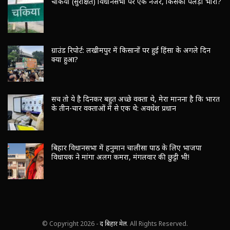
चकिया (सुरक्षित) विधानसभा पर एक नजर, किसका पलड़ा भारी?
ग्राउंड रिपोर्ट: लखीमपुर में किसानों पर हुई हिंसा के अगले दिन
क्या हुआ?
सच तो ये है दिनकर बहुत अच्छे वक्ता थे, मेरा मानना है कि भारत
के तीन-चार वक्ताओं में से एक थे: अवधेश प्रधान
बिहार विधानसभा में हनुमान चालीसा पाठ के लिए भाजपा
विधायक ने मांगा अलग कमरा, मंगलवार की छुट्टी भी!