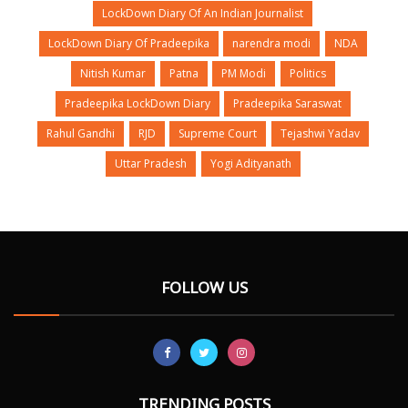
LockDown Diary Of An Indian Journalist
LockDown Diary Of Pradeepika
narendra modi
NDA
Nitish Kumar
Patna
PM Modi
Politics
Pradeepika LockDown Diary
Pradeepika Saraswat
Rahul Gandhi
RJD
Supreme Court
Tejashwi Yadav
Uttar Pradesh
Yogi Adityanath
FOLLOW US
TRENDING POSTS