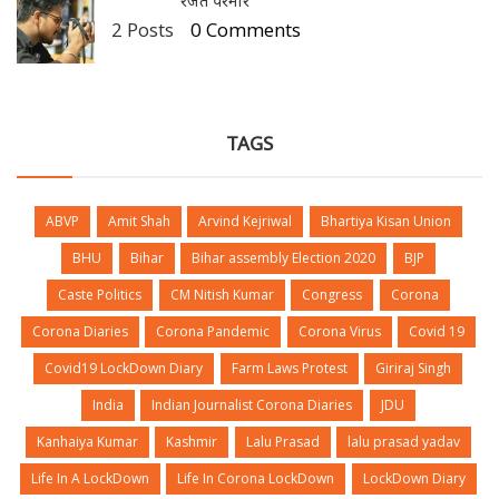
रजत परमार
2 Posts
0 Comments
TAGS
ABVP
Amit Shah
Arvind Kejriwal
Bhartiya Kisan Union
BHU
Bihar
Bihar assembly Election 2020
BJP
Caste Politics
CM Nitish Kumar
Congress
Corona
Corona Diaries
Corona Pandemic
Corona Virus
Covid 19
Covid19 LockDown Diary
Farm Laws Protest
Giriraj Singh
India
Indian Journalist Corona Diaries
JDU
Kanhaiya Kumar
Kashmir
Lalu Prasad
lalu prasad yadav
Life In A LockDown
Life In Corona LockDown
LockDown Diary